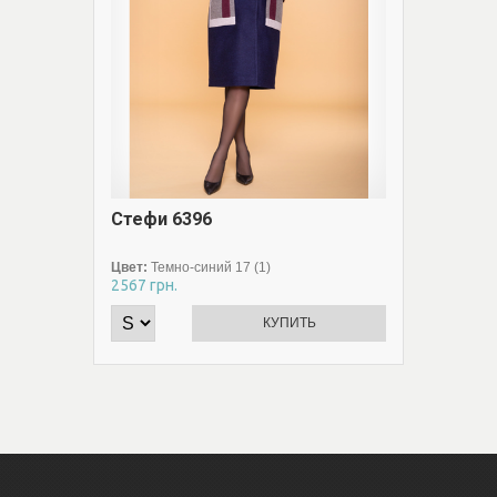
Стефи 6396
Смарт
Цвет:
Темно-синий 17 (1)
Цвет:
Се
2567
грн.
2520
грн
КУПИТЬ