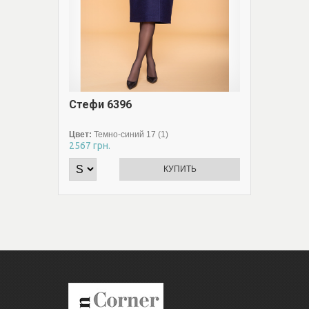
Стефи 6396
Смарт
Цвет:
Темно-синий 17 (1)
Цвет:
Се
2567
грн.
2520
грн
КУПИТЬ