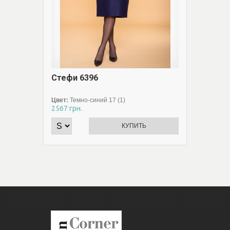
Стефи 6396
Смарт
Цвет:
Темно-синий 17 (1)
Цвет:
Се
2567
грн.
2520
грн
КУПИТЬ