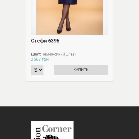
Стефи 6396
Смарт
Цвет:
Темно-синий 17 (1)
Цвет:
Се
2567
грн.
2520
грн
КУПИТЬ