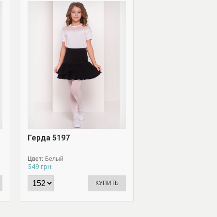
Герда 5197
Зира 5135
Цвет:
Белый
Цвет:
Белый
549
грн.
549
грн.
КУПИТЬ